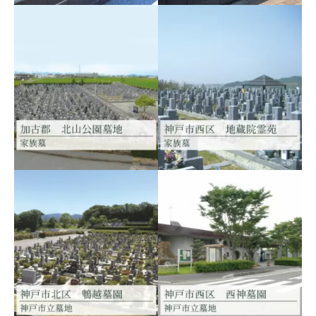
【樹木葬 永代供養墓あ
り】
高砂市 竜山公園墓地 【樹
木葬・永代供養墓あり】樹木
葬新区画みはらしの丘オープ
神戸市西区 水谷墓地
神戸市西区 高ヶ原墓苑
ン
【樹木葬スタイルあり】
【樹木葬スタイルあり】
神戸市西区玉津町水谷
神戸市西区押部谷町西盛
神戸市西区 地蔵院霊苑
加古郡稲美町 北山公園
神戸市西区櫨谷町松本495
墓地
加古郡稲美町北山