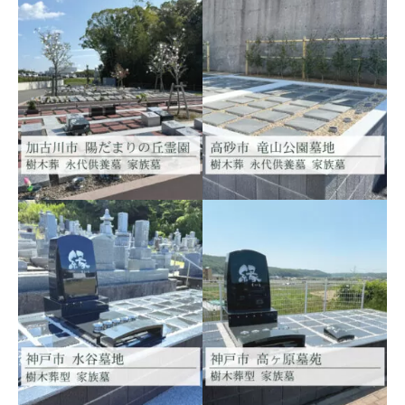
天徳山 常光寺 陽だま
りの丘霊園 【永代供
養・樹木葬あり】
高砂市 竜山公園墓地
加古川市神野町神野