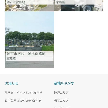
神戸市西区 栄東墓地
明石市営 石ヶ谷墓園
神戸市西区押部谷町栄
明石市大久保町 明石市営墓
地
お知らせ
墓地をさがす
神戸市西区 神出南墓地
見学会・イベントのお知らせ
神戸エリア
神戸市西区神出町田井
日中貿易(株)からのお知らせ
明石エリア