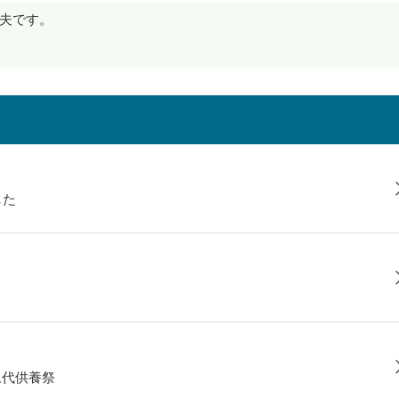
夫です。
した
永代供養祭